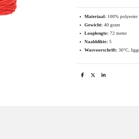
Materiaal:
100% polyester
Gewicht:
40 gram
Looplengte:
72 meter
Naalddikte:
5
Wasvoorschrift:
30°C, ligg
D
D
S
e
e
h
l
e
a
e
l
r
n
e