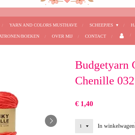
YARN AND COLORS MUSTHAVE
SCHEEPJES
H
ATRONEN/BOEKEN
OVER MIJ
CONTACT
Budgetyarn
Chenille 032
€ 1,40
In winkelwagen