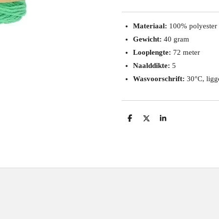
Materiaal:
100% polyester
Gewicht:
40 gram
Looplengte:
72 meter
Naalddikte:
5
Wasvoorschrift:
30°C, ligg
D
D
S
e
e
h
l
e
a
e
l
r
n
e