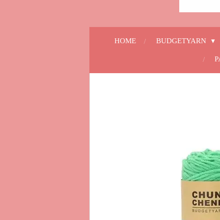
HOME
BUDGETYARN
P