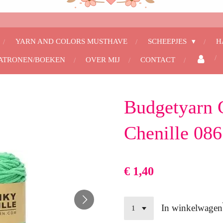
YARN AND COLORS MUSTHAVE
SCHEEPJES
H
ATRONEN/BOEKEN
OVER MIJ
CONTACT
Budgetyarn
Chenille 086
€ 1,40
In winkelwagen