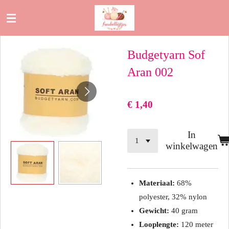
Ga
direct
naar
Budgetyarn Sof
de
hoofdinhoud
Aran 002
€ 1,40
In
winkelwagen
Materiaal:
68%
polyester, 32% nylon
Gewicht:
40 gram
Looplengte:
120 meter