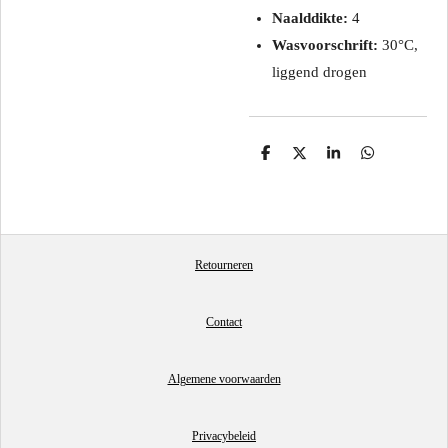
Naalddikte:
4
Wasvoorschrift:
30°C,
liggend drogen
D
D
S
D
e
e
h
e
l
e
a
l
e
l
r
e
n
e
n
Retourneren
Contact
Algemene voorwaarden
Privacybeleid