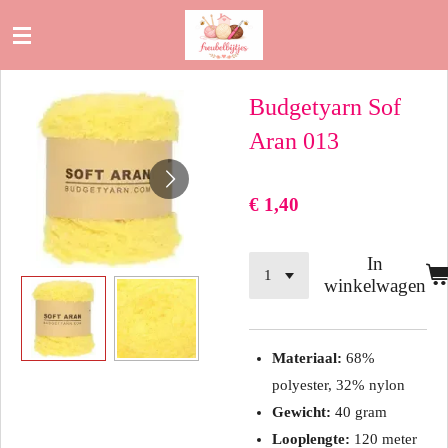
Ga
direct
naar
Budgetyarn Sof
de
hoofdinhoud
Aran 013
€ 1,40
In
winkelwagen
Materiaal:
68%
polyester, 32% nylon
Gewicht:
40 gram
Looplengte:
120 meter