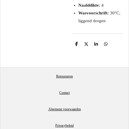
Naalddikte:
4
Wasvoorschrift:
30°C,
liggend drogen
D
D
S
D
e
e
h
e
l
e
a
l
e
l
r
e
n
e
n
Retourneren
Contact
Algemene voorwaarden
Privacybeleid