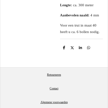
Lengte:
ca. 300 meter
Aanbevolen naald:
4 mm
Voor een trui in maat 40
heeft u ca. 6 bollen nodig.
D
D
S
D
e
e
h
e
l
e
a
l
e
l
r
e
n
e
n
Retourneren
Contact
Algemene voorwaarden