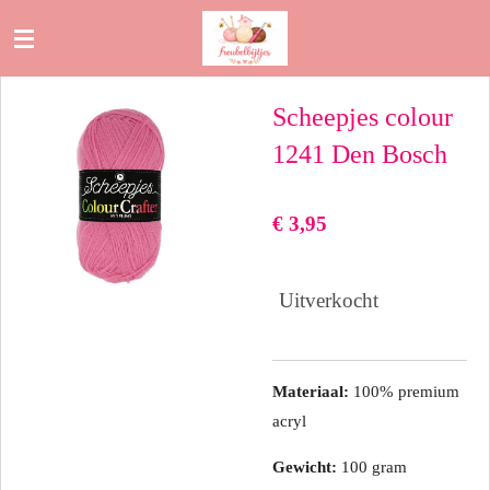
Ga
direct
naar
Scheepjes colour
de
hoofdinhoud
1241 Den Bosch
€ 3,95
Uitverkocht
Materiaal:
100% premium
acryl
Gewicht:
100 gram