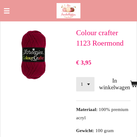
Ga
direct
naar
Colour crafter
de
hoofdinhoud
1123 Roermond
€ 3,95
In
winkelwagen
Materiaal:
100% premium
acryl
Gewicht:
100 gram