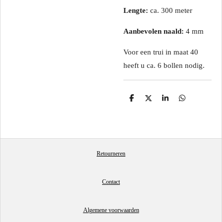
Lengte:
ca. 300 meter
Aanbevolen naald:
4 mm
Voor een trui in maat 40
heeft u ca. 6 bollen nodig.
D
D
S
D
e
e
h
e
l
e
a
l
e
l
r
e
n
e
n
Retourneren
Contact
Algemene voorwaarden