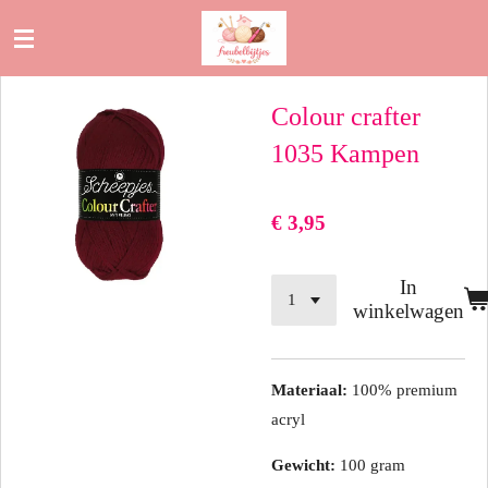
Ga
direct
naar
Colour crafter
de
hoofdinhoud
1035 Kampen
€ 3,95
In
winkelwagen
Materiaal:
100% premium
acryl
Gewicht:
100 gram