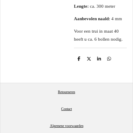
Lengte:
ca. 300 meter
Aanbevolen naald:
4 mm
Voor een trui in maat 40
heeft u ca. 6 bollen nodig.
D
D
S
D
e
e
h
e
l
e
a
l
e
l
r
e
n
e
n
Retourneren
Contact
Algemene voorwaarden