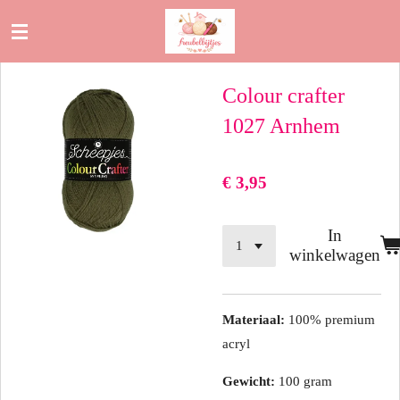
Ga
direct
naar
Colour crafter
de
hoofdinhoud
1027 Arnhem
€ 3,95
In
winkelwagen
Materiaal:
100% premium
acryl
Gewicht:
100 gram