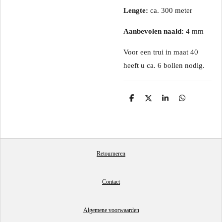
Lengte:
ca. 300 meter
Aanbevolen naald:
4 mm
Voor een trui in maat 40
heeft u ca. 6 bollen nodig.
D
D
S
D
e
e
h
e
l
e
a
l
e
l
r
e
n
e
n
Retourneren
Contact
Algemene voorwaarden