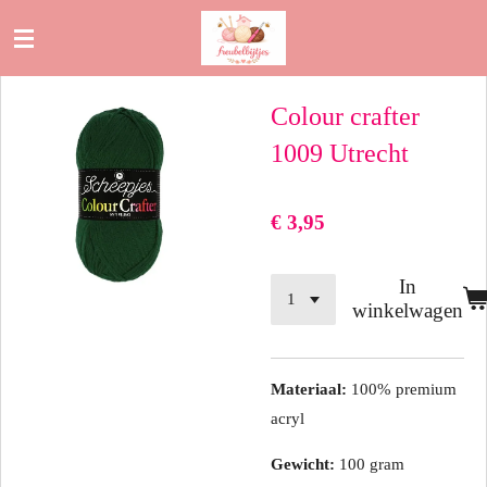
Ga
direct
naar
Colour crafter
de
hoofdinhoud
1009 Utrecht
€ 3,95
In
winkelwagen
Materiaal:
100% premium
acryl
Gewicht:
100 gram