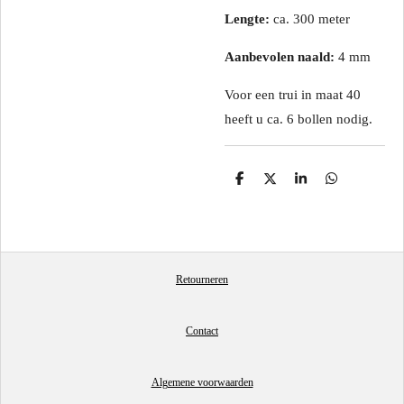
Lengte:
ca. 300 meter
Aanbevolen naald:
4 mm
Voor een trui in maat 40
heeft u ca. 6 bollen nodig.
D
D
S
D
e
e
h
e
l
e
a
l
e
l
r
e
n
e
n
Retourneren
Contact
Algemene voorwaarden