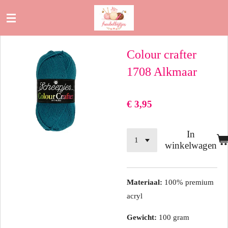
Ga
direct
naar
Colour crafter
de
hoofdinhoud
1708 Alkmaar
€ 3,95
In
winkelwagen
Materiaal:
100% premium
acryl
Gewicht:
100 gram