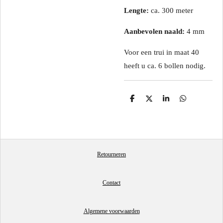
Lengte:
ca. 300 meter
Aanbevolen naald:
4 mm
Voor een trui in maat 40
heeft u ca. 6 bollen nodig.
D
D
S
D
e
e
h
e
l
e
a
l
e
l
r
e
n
e
n
Retourneren
Contact
Algemene voorwaarden