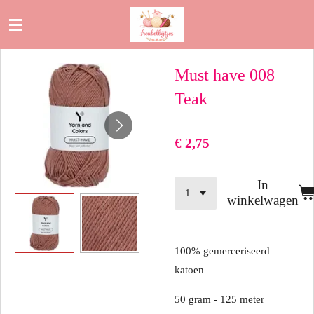
Ga
direct
naar
Must have 008
de
hoofdinhoud
Teak
€ 2,75
In
winkelwagen
100% gemerceriseerd
katoen
50 gram - 125 meter