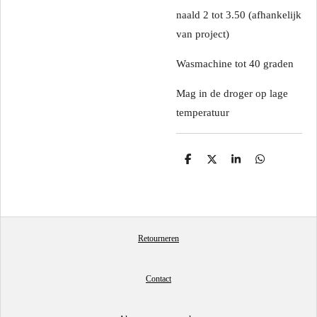
naald 2 tot 3.50 (afhankelijk
van project)
Wasmachine tot 40 graden
Mag in de droger op lage
temperatuur
D
D
S
D
e
e
h
e
l
e
a
l
e
l
r
e
n
e
n
Retourneren
Contact