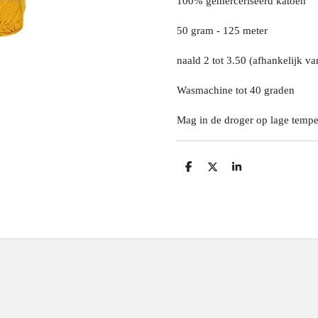
100% gemerceriseerd katoen
50 gram - 125 meter
naald 2 tot 3.50 (afhankelijk va
Wasmachine tot 40 graden
Mag in de droger op lage tempe
D
D
S
e
e
h
l
e
a
e
l
r
n
e