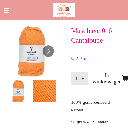
Ga
direct
naar
Must have 016
de
hoofdinhoud
Cantaloupe
€ 2,75
In
winkelwagen
100% gemerceriseerd
katoen
50 gram - 125 meter