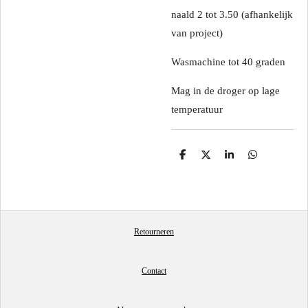
naald 2 tot 3.50 (afhankelijk
van project)
Wasmachine tot 40 graden
Mag in de droger op lage
temperatuur
D
D
S
D
e
e
h
e
l
e
a
l
e
l
r
e
n
e
n
Retourneren
Contact