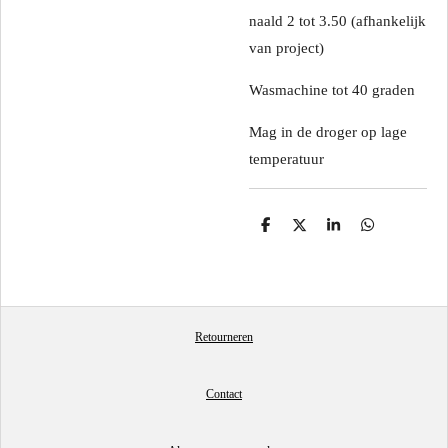
naald 2 tot 3.50 (afhankelijk
van project)
Wasmachine tot 40 graden
Mag in de droger op lage
temperatuur
D
D
S
D
e
e
h
e
l
e
a
l
e
l
r
e
n
e
n
Retourneren
Contact