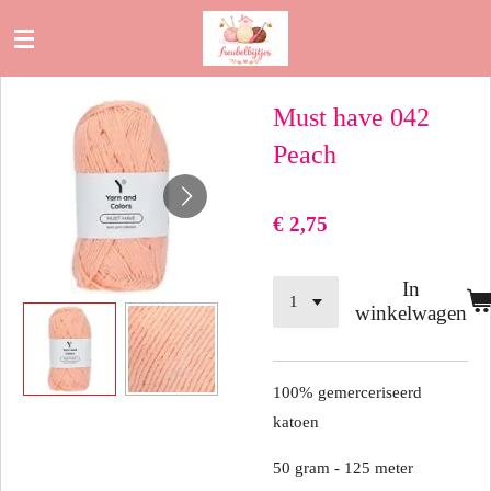
Ga
direct
naar
Must have 042
de
hoofdinhoud
Peach
€ 2,75
In
winkelwagen
100% gemerceriseerd
katoen
50 gram - 125 meter