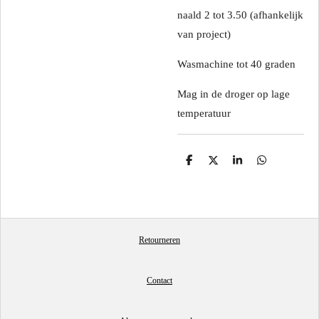
naald 2 tot 3.50 (afhankelijk
van project)
Wasmachine tot 40 graden
Mag in de droger op lage
temperatuur
D
D
S
D
e
e
h
e
l
e
a
l
e
l
r
e
n
e
n
Retourneren
Contact