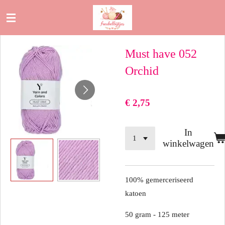
Ga
direct
naar
Must have 052
de
hoofdinhoud
Orchid
€ 2,75
In
winkelwagen
100% gemerceriseerd
katoen
50 gram - 125 meter